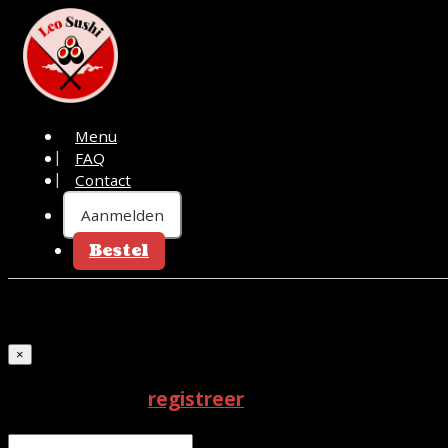
Menu
FAQ
Contact
Aanmelden
Bestel
Aanmelden
×
Meld je aan of
registreer