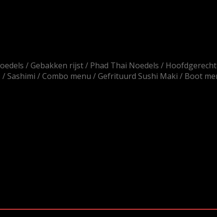
oedels
Gebakken rijst
Phad Thai Noedels
Hoofdgerech
s
Sashimi
Combo menu
Gefrituurd Sushi Maki
Boot me