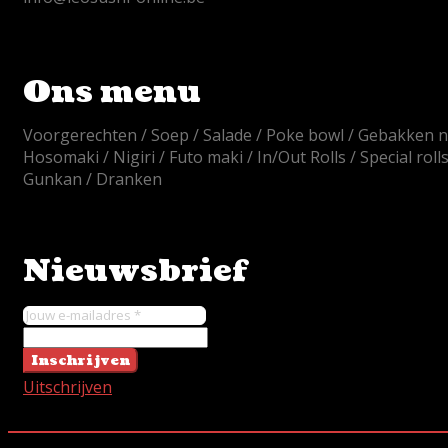
Ons menu
Voorgerechten
Soep
Salade
Poke bowl
Gebakken n
Hosomaki
Nigiri
Futo maki
In/Out Rolls
Special roll
Gunkan
Dranken
Nieuwsbrief
Inschrijven
Uitschrijven