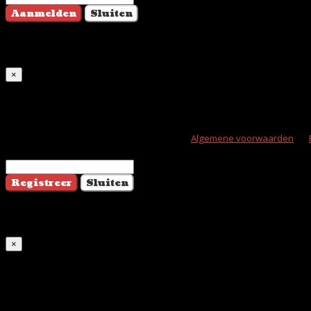
Aanmelden
Sluiten
Registreer
×
Maak een nieuwe account aan
Door te registreren ga je akkoord met onze
Algemene voorwaarden
en
Registreer
Sluiten
Winkelwagen
×